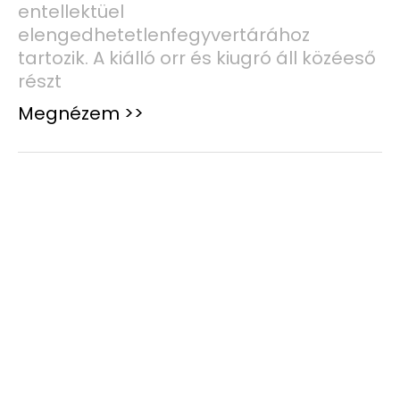
entellektüel
elengedhetetlenfegyvertárához
tartozik. A kiálló orr és kiugró áll közéeső
részt
Megnézem >>