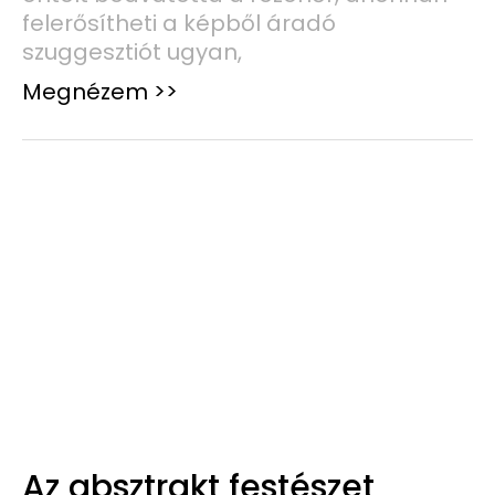
felerősítheti a képből áradó
szuggesztiót ugyan,
Megnézem >>
Az absztrakt festészet