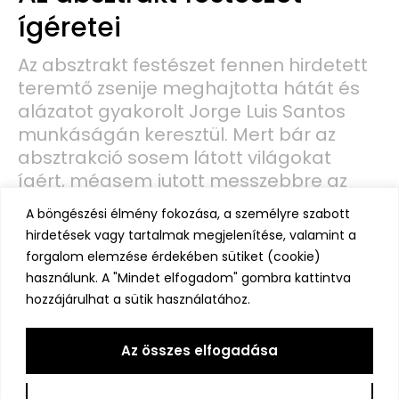
ígéretei
Az absztrakt festészet fennen hirdetett
teremtő zsenije meghajtotta hátát és
alázatot gyakorolt Jorge Luis Santos
munkáságán keresztül. Mert bár az
absztrakció sosem látott világokat
ígért, mégsem jutott messzebbre az
őskornál. És bár az eleddig ismert és
A böngészési élmény fokozása, a személyre szabott
unott valóság és annak
hirdetések vagy tartalmak megjelenítése, valamint a
Megnézem >>
forgalom elemzése érdekében sütiket (cookie)
használunk. A "Mindet elfogadom" gombra kattintva
hozzájárulhat a sütik használatához.
Az összes elfogadása