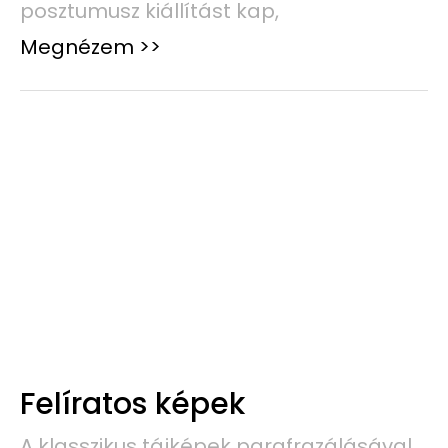
posztumusz kiállítást kap,
Megnézem >>
Felíratos képek
A klasszikus tájképek parafrazálásával