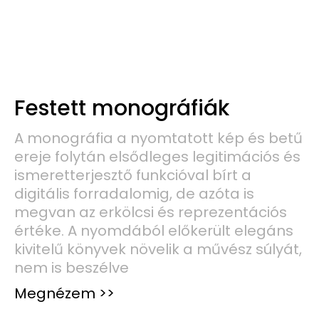
Festett monográfiák
A monográfia a nyomtatott kép és betű
ereje folytán elsődleges legitimációs és
ismeretterjesztő funkcióval bírt a
digitális forradalomig, de azóta is
megvan az erkölcsi és reprezentációs
értéke. A nyomdából előkerült elegáns
kivitelű könyvek növelik a művész súlyát,
nem is beszélve
Megnézem >>