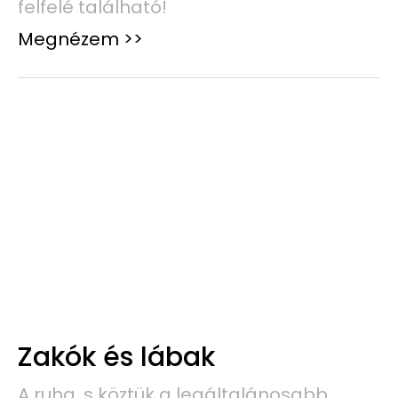
felfelé található!
Megnézem >>
Zakók és lábak
A ruha, s köztük a legáltalánosabb