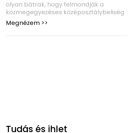
olyan bátrak, hogy felmondják a
közmegegyezéses középosztálybeliség
Megnézem >>
Tudás és ihlet