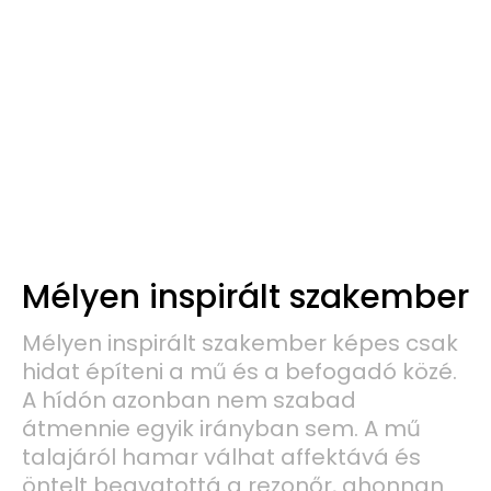
Mélyen inspirált szakember
Mélyen inspirált szakember képes csak
hidat építeni a mű és a befogadó közé.
A hídón azonban nem szabad
átmennie egyik irányban sem. A mű
talajáról hamar válhat affektává és
öntelt beavatottá a rezonőr, ahonnan