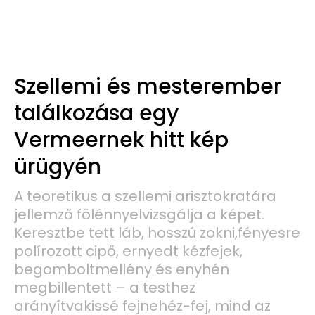
Szellemi és mesterember
találkozása egy
Vermeernek hitt kép
ürügyén
A teoretikus a szellemi arisztokratára
jellemző fölénnyelvizsgálja a képet.
Keresztbe tett láb, hosszú zokni,fényesre
polírozott cipő, ernyedt kézfejek,
begomboltmellény és enyhén
megbillentett – a testhez
arányítvakissé fejnehéz-fej, mind az