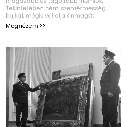
magasabb és tagoltabb homlok.
Tekintetében némi szemérmesség
bujkál, mégis vállalja önmagát.
Megnézem >>