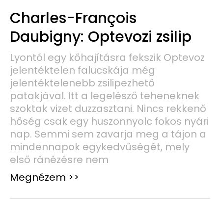
Charles-François
Daubigny: Optevozi zsilip
Lyontól egy kőhajításra fekszik Optevoz
jelentéktelen falucskája még
jelentéktelenebb zsilipezhető
patakjával. Itt a legelésző teheneknek
szoktak vizet duzzasztani. Nincs rekkenő
hőség csak egy huszonnyolc fokos nyári
nap. Semmi sem zavarja meg a tájon a
mindennapok egykedvűségét, mely
első ránézésre nem
Megnézem >>