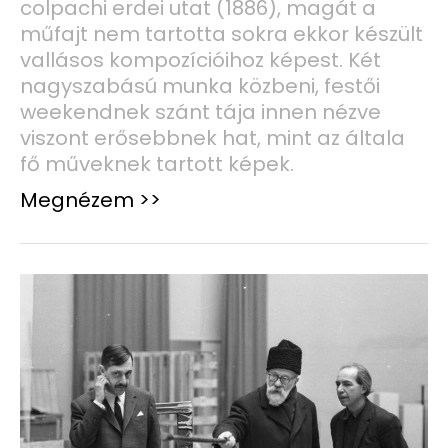
colpachi erdei utat (1886), magát a
műfajt nem tartotta sokra ekkor készült
vallásos kompozícióihoz képest. Két
nagyszabású munka közbeni, festői
weekendnek szánt tája innen nézve
viszont erősebbnek hat, mint az általa
fő műveknek tartott képek.
Megnézem >>