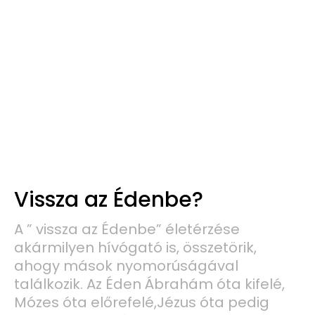
Vissza az Édenbe?
A ” vissza az Édenbe” életérzése
akármilyen hívógató is, összetörik,
ahogy mások nyomorúságával
találkozik. Az Éden Ábrahám óta kifelé,
Mózes óta előrefelé,Jézus óta pedig