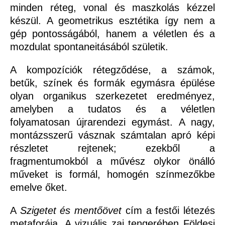
minden réteg, vonal és maszkolás kézzel
készül. A geometrikus esztétika így nem a
gép pontosságából, hanem a véletlen és a
mozdulat spontaneitásából születik.
A kompozíciók rétegződése, a számok,
betűk, színek és formák egymásra épülése
olyan organikus szerkezetet eredményez,
amelyben a tudatos és a véletlen
folyamatosan újrarendezi egymást. A nagy,
montázsszerű vásznak számtalan apró képi
részletet rejtenek; ezekből a
fragmentumokból a művész olykor önálló
műveket is formál, homogén színmezőkbe
emelve őket.
A
Szigetet és mentőövet
cím a festői létezés
metaforája. A vizuális zaj tengerében Földesi