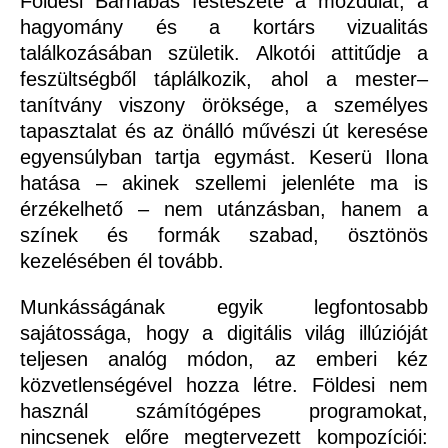
Földesi Barnabás festészete a mozdulat, a
hagyomány és a kortárs vizualitás
találkozásában születik. Alkotói attitűdje a
feszültségből táplálkozik, ahol a mester–
tanítvány viszony öröksége, a személyes
tapasztalat és az önálló művészi út keresése
egyensúlyban tartja egymást. Keserü Ilona
hatása – akinek szellemi jelenléte ma is
érzékelhető – nem utánzásban, hanem a
színek és formák szabad, ösztönös
kezelésében él tovább.
Munkásságának egyik legfontosabb
sajátossága, hogy a digitális világ illúzióját
teljesen analóg módon, az emberi kéz
közvetlenségével hozza létre. Földesi nem
használ számítógépes programokat,
nincsenek előre megtervezett kompozíciói: