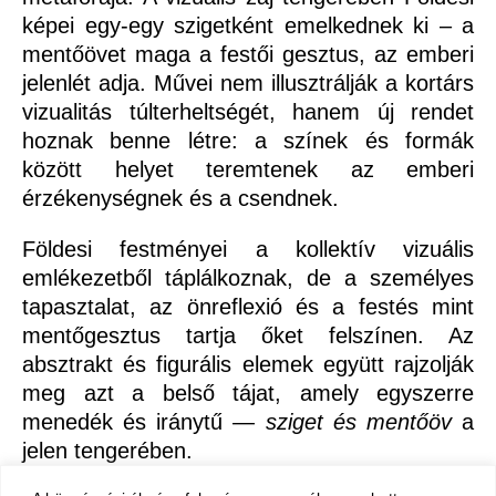
képei egy-egy szigetként emelkednek ki – a
mentőövet maga a festői gesztus, az emberi
jelenlét adja. Művei nem illusztrálják a kortárs
vizualitás túlterheltségét, hanem új rendet
hoznak benne létre: a színek és formák
között helyet teremtenek az emberi
érzékenységnek és a csendnek.
Földesi festményei a kollektív vizuális
emlékezetből táplálkoznak, de a személyes
tapasztalat, az önreflexió és a festés mint
mentőgesztus tartja őket felszínen. Az
absztrakt és figurális elemek együtt rajzolják
meg azt a belső tájat, amely egyszerre
menedék és iránytű —
sziget és mentőöv
a
jelen tengerében.