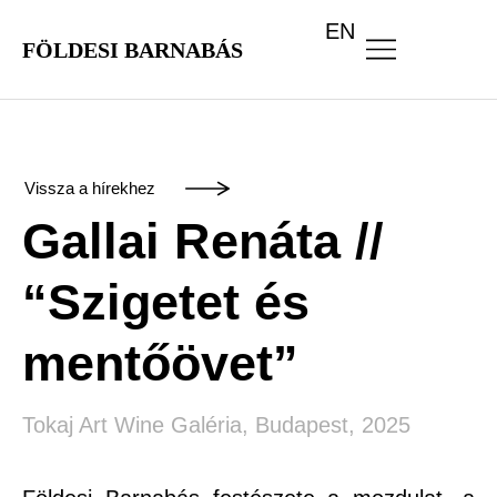
EN
FÖLDESI BARNABÁS
Vissza a hírekhez
Gallai Renáta //
“Szigetet és
mentőövet”
Tokaj Art Wine Galéria, Budapest, 2025