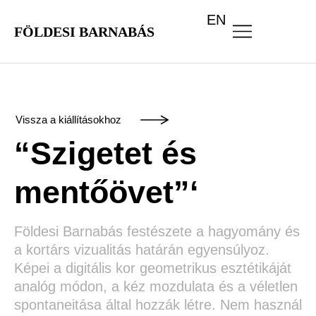
EN
FÖLDESI BARNABÁS
Vissza a kiállításokhoz
“Szigetet és
mentőövet”‘
Földesi Barnabás festészete a hagyomány és
a kortárs vizualitás határán egyensúlyoz.
Képei a digitális kor geometrikus esztétikáját
analóg módon, a kéz mozdulata és a véletlen
spontaneitása által hozzák létre. Nem használ