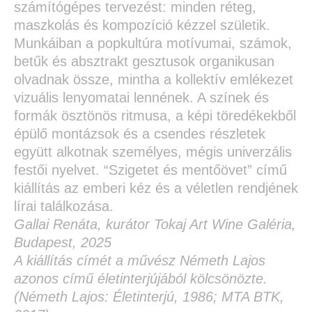
számítógépes tervezést: minden réteg,
maszkolás és kompozíció kézzel születik.
Munkáiban a popkultúra motívumai, számok,
betűk és absztrakt gesztusok organikusan
olvadnak össze, mintha a kollektív emlékezet
vizuális lenyomatai lennének. A színek és
formák ösztönös ritmusa, a képi töredékekből
épülő montázsok és a csendes részletek
együtt alkotnak személyes, mégis univerzális
festői nyelvet. “Szigetet és mentőövet” című
kiállítás az emberi kéz és a véletlen rendjének
lírai találkozása.
Gallai Renáta, kurátor Tokaj Art Wine Galéria,
Budapest, 2025
A kiállítás címét a művész Németh Lajos
azonos című életinterjújából kölcsönözte.
(Németh Lajos: Életinterjú, 1986; MTA BTK,