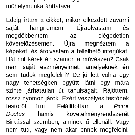
műhelymunka áhítatával.
Eddig írtam a cikket, mikor elkezdett zavarni
saját hangnemem. Újraolvastam és
megdöbbentem az elégedetlen
követelőzésemen. Újra megnéztem a
képeket, és átolvastam a fellelhető interjúkat.
Hát mit kérek én számon a művészen? Csak
nem saját eszményeimet, amelyeknek én
sem tudok megfelelni? De jó lett volna egy
nagy tehetségben együtt látni egy mára
szinte járhatatlan út tanulságait. Rájöttem,
rossz nyomon járok. Ezért veszélyes festőnek
festőről írni. Felállítottam a
Pictor
Doctus
hamis követelményrendszerét
Birkással szemben, aminek ő ellenáll. Vagy
nem tud, vagy nem akar ennek megfelelni.