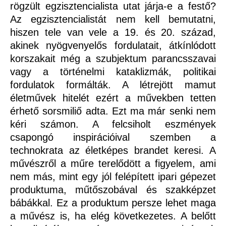
rögzült egzisztencialista utat járja-e a festő?
Az egzisztencialistát nem kell bemutatni,
hiszen tele van vele a 19. és 20. század,
akinek nyögvenyelős fordulatait, átkínlódott
korszakait még a szubjektum parancsszavai
vagy a történelmi kataklizmák, politikai
fordulatok formálták. A létrejött mamut
életművek hitelét ezért a művekben tetten
érhető sorsmiliő adta. Ezt ma már senki nem
kéri számon. A felcsiholt eszmények
csapongó inspirációival szemben a
technokrata az életképes brandet keresi. A
művészről a műre terelődött a figyelem, ami
nem más, mint egy jól felépített ipari gépezet
produktuma, műtőszobával és szakképzet
bábákkal. Ez a produktum persze lehet maga
a művész is, ha elég következetes. A belőtt