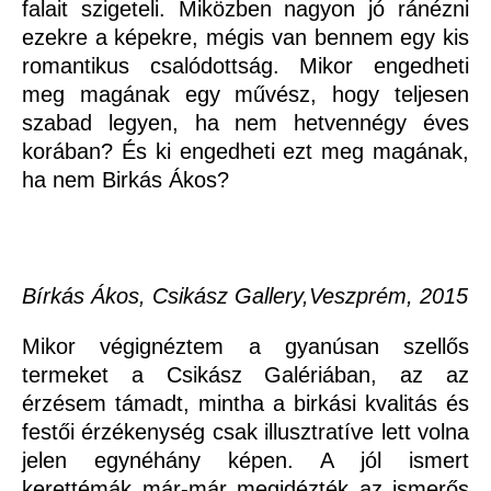
falait szigeteli. Miközben nagyon jó ránézni
ezekre a képekre, mégis van bennem egy kis
romantikus csalódottság. Mikor engedheti
meg magának egy művész, hogy teljesen
szabad legyen, ha nem hetvennégy éves
korában? És ki engedheti ezt meg magának,
ha nem Birkás Ákos?
Bírkás Ákos, Csikász Gallery,Veszprém, 2015
Mikor végignéztem a gyanúsan szellős
termeket a Csikász Galériában, az az
érzésem támadt, mintha a birkási kvalitás és
festői érzékenység csak illusztratíve lett volna
jelen egynéhány képen. A jól ismert
kerettémák már-már megidézték az ismerős