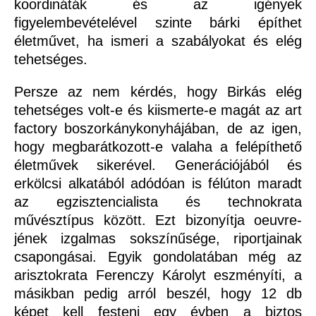
koordináták és az igények
figyelembevételével szinte bárki építhet
életművet, ha ismeri a szabályokat és elég
tehetséges.
Persze az nem kérdés, hogy Birkás elég
tehetséges volt-e és kiismerte-e magát az art
factory boszorkánykonyhájában, de az igen,
hogy megbarátkozott-e valaha a felépíthető
életművek sikerével. Generációjából és
erkölcsi alkatából adódóan is félúton maradt
az egzisztencialista és technokrata
művésztípus között. Ezt bizonyítja oeuvre-
jének izgalmas sokszínűsége, riportjainak
csapongásai. Egyik gondolatában még az
arisztokrata Ferenczy Károlyt eszményíti, a
másikban pedig arról beszél, hogy 12 db
képet kell festeni egy évben a biztos