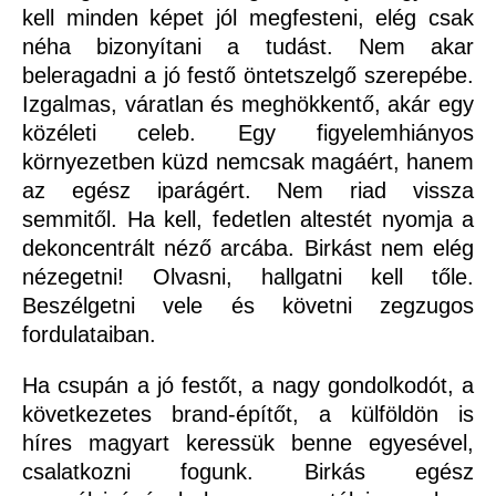
kell minden képet jól megfesteni, elég csak
néha bizonyítani a tudást. Nem akar
beleragadni a jó festő öntetszelgő szerepébe.
Izgalmas, váratlan és meghökkentő, akár egy
közéleti celeb. Egy figyelemhiányos
környezetben küzd nemcsak magáért, hanem
az egész iparágért. Nem riad vissza
semmitől. Ha kell, fedetlen altestét nyomja a
dekoncentrált néző arcába. Birkást nem elég
nézegetni! Olvasni, hallgatni kell tőle.
Beszélgetni vele és követni zegzugos
fordulataiban.
Ha csupán a jó festőt, a nagy gondolkodót, a
következetes brand-építőt, a külföldön is
híres magyart keressük benne egyesével,
csalatkozni fogunk. Birkás egész