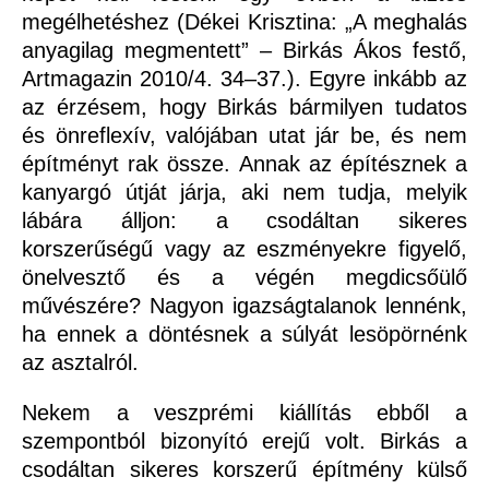
megélhetéshez (Dékei Krisztina: „A meghalás
anyagilag megmentett” – Birkás Ákos festő,
Artmagazin 2010/4. 34–37.). Egyre inkább az
az érzésem, hogy Birkás bármilyen tudatos
és önreflexív, valójában utat jár be, és nem
építményt rak össze. Annak az építésznek a
kanyargó útját járja, aki nem tudja, melyik
lábára álljon: a csodáltan sikeres
korszerűségű vagy az eszményekre figyelő,
önelvesztő és a végén megdicsőülő
művészére? Nagyon igazságtalanok lennénk,
ha ennek a döntésnek a súlyát lesöpörnénk
az asztalról.
Nekem a veszprémi kiállítás ebből a
szempontból bizonyító erejű volt. Birkás a
csodáltan sikeres korszerű építmény külső