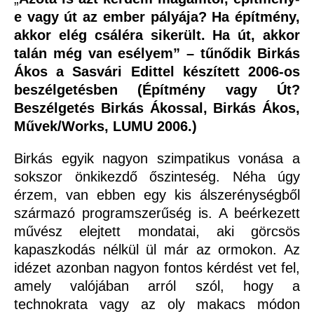
e vagy út az ember pályája? Ha építmény,
akkor elég csáléra sikerült. Ha út, akkor
talán még van esélyem” – tűnődik Birkás
Ákos a Sasvári Edittel készített 2006-os
beszélgetésben (Építmény vagy Út?
Beszélgetés Birkás Ákossal, Birkás Ákos,
Művek/Works, LUMU 2006.)
Birkás egyik nagyon szimpatikus vonása a
sokszor önkikezdő őszinteség. Néha úgy
érzem, van ebben egy kis álszerénységből
származó programszerűség is. A beérkezett
művész elejtett mondatai, aki görcsös
kapaszkodás nélkül ül már az ormokon. Az
idézet azonban nagyon fontos kérdést vet fel,
amely valójában arról szól, hogy a
technokrata vagy az oly makacs módon