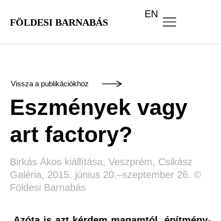
EN
FÖLDESI BARNABÁS
Vissza a publikációkhoz
Eszmények vagy
art factory?
Birkás Ákos kiállítása, Veszprém, Csikász
Galéria, 2015. június 20.–szeptember 26. ©
Földesi Barnabás
„
Azóta is azt kérdem magamtól, építmény-