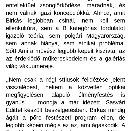
entellektüel zsonglőrködései maradnak, és
nem válnak igazi koncepciókká. Ahhoz, amit
Birkás legjobban csinál, nem kell sem
ellenkultúra, sem a B kategóriás fordulatot
igazoló teória, sem polgári Magyarország,
sem annak hiánya, sem etnikai probléma.
Sőt! Ami a művész legjobb képeit kiszívta, az
az érdeklődő műkereskedelem és a galériás
világ vákuumereje.
„
Nem csak a régi stílusok felidézése jelent
visszalépést, nekem a közvetlen optikai
megfigyelésen alapuló élményfestés is
gyanús” – mondja a már idézett, Sasvári
Edittel készült beszélgetésben. Birkás mindig
ágált a pőre festészeti program ellen, de
legjobb képein mégis ez az, ami ágaskodik. A