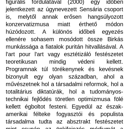
figurális fordulatával (2000) egy időben
jelentkezett az úgynevezett Sensária csoport
is, melytől annak erősen hangsúlyozott
konzervatizmusa miatt érthető módon
húzódozott. A különös időbeli egyezés
ellenére sohasem mosódott össze Birkás
munkássága a fiatalok puritán hitvallásával. A
l’art pour l’art vagy esztétizáló festészetet
teoretikusan mindig védeni kellett.
Programnak túl törékenynek és kevésnek
bizonyult egy olyan században, ahol a
művészetnek hol a társadalmi reformok, hol a
totalitárius diktatúrák, hol a tudományos-
technikai fejlődés töretlen optimizmusa fölé
kellett égboltot festeni. Egyedül az észak-
amerikai félteke fogyasztói és populista
társadalma tudta az absztrakt festészetet