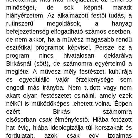
minőséget, de sok képnél maradt
hiányérzetem. Az alkalmazott festői tudás, a
rutinszerű megoldások, a hanyag
befejezetlenség elfogadható számos esetben,
de nem akkor, ha a művész magasabb rendű
esztétikai programot képvisel. Persze ez a
program nincs hivatalosan deklarálva
Birkásnál (sőt!), de számomra egyértelmű a
megléte. A művész mély festészeti kultúrája
és egyedülálló valőr érzékenysége sem
engedi más irányba. Nem tudott vagy nem
akart olyan festészetet csinálni, amely ezek
nélkül is működőképes lehetett volna. Éppen
ezért Birkás számomra
elsősorban
csak
élményfestő. Hiába fotózott
hat évig, hiába ideologizálja túl korszakait és
fordulatait, azok csak egy izgalmas