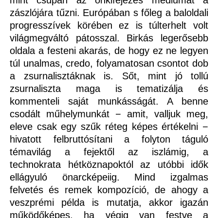
mint csupán az önkifejezés médiumát a
zászlójára tűzni. Európában s főleg a baloldali
progresszívek körében ez is túlterhelt volt
világmegváltó pátosszal. Birkás legerősebb
oldala a festeni akarás, de hogy ez ne legyen
túl unalmas, credo, folyamatosan csontot dob
a zsurnalisztáknak is. Sőt, mint jó tollú
zsurnaliszta maga is tematizálja és
kommenteli saját munkásságát. A benne
csodált műhelymunkát − amit, valljuk meg,
eleve csak egy szűk réteg képes értékelni −
hivatott felbruttósítani a folyton táguló
témavilág a fejektől az iszlámig, a
technokrata hétköznapoktól az utóbbi idők
ellágyuló önarcképeiig. Mind izgalmas
felvetés és remek kompozíció, de ahogy a
veszprémi példa is mutatja, akkor igazán
működőképes, ha végig van festve a