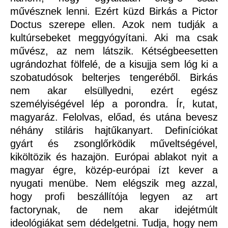
művésznek lenni. Ezért küzd Birkás a Pictor
Doctus szerepe ellen. Azok nem tudják a
kultúrsebeket meggyógyítani. Aki ma csak
művész, az nem látszik. Kétségbeesetten
ugrándozhat fölfelé, de a kisujja sem lóg ki a
szobatudósok belterjes tengeréből. Birkás
nem akar elsüllyedni, ezért egész
személyiségével lép a porondra. Ír, kutat,
magyaráz. Felolvas, előad, és utána bevesz
néhány stiláris hajtűkanyart. Definíciókat
gyárt és zsonglőrködik műveltségével,
kiköltözik és hazajön. Európai ablakot nyit a
magyar égre, közép-európai ízt kever a
nyugati menübe. Nem elégszik meg azzal,
hogy profi beszállítója legyen az art
factorynak, de nem akar idejétmúlt
ideológiákat sem dédelgetni. Tudja, hogy nem