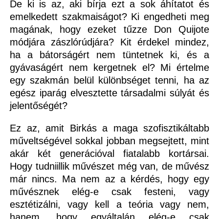
De ki is az, aki bírja ezt a sok áhítatot és
emelkedett szakmaiságot? Ki engedheti meg
magának, hogy ezeket tűzze Don Quijote
módjára zászlórúdjára? Kit érdekel mindez,
ha a bátorságért nem tüntetnek ki, és a
gyávaságért nem kergetnek el? Mi értelme
egy szakmán belül különbséget tenni, ha az
egész iparág elvesztette társadalmi súlyát és
jelentőségét?
Ez az, amit Birkás a maga szofisztikáltabb
műveltségével sokkal jobban megsejtett, mint
akár két generációval fiatalabb kortársai.
Hogy tudniillik művészet még van, de művész
már nincs. Ma nem az a kérdés, hogy egy
művésznek elég-e csak festeni, vagy
esztétizálni, vagy kell a teória vagy nem,
hanem, hogy egyáltalán elég-e csak