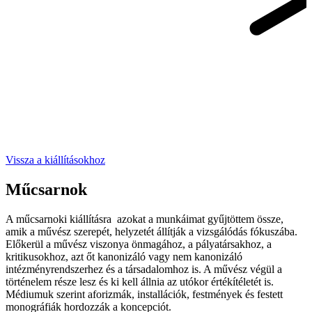
Vissza a kiállításokhoz
Műcsarnok
A műcsarnoki kiállításra azokat a munkáimat gyűjtöttem össze,
amik a művész szerepét, helyzetét állítják a vizsgálódás fókuszába.
Előkerül a művész viszonya önmagához, a pályatársakhoz, a
kritikusokhoz, azt őt kanonizáló vagy nem kanonizáló
intézményrendszerhez és a társadalomhoz is. A művész végül a
történelem része lesz és ki kell állnia az utókor értékítéletét is.
Médiumuk szerint aforizmák, installációk, festmények és festett
monográfiák hordozzák a koncepciót.